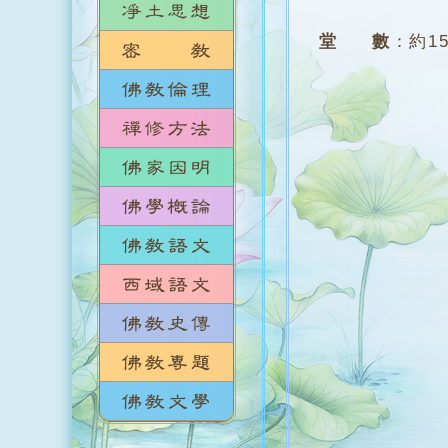
堂 數
：
約1