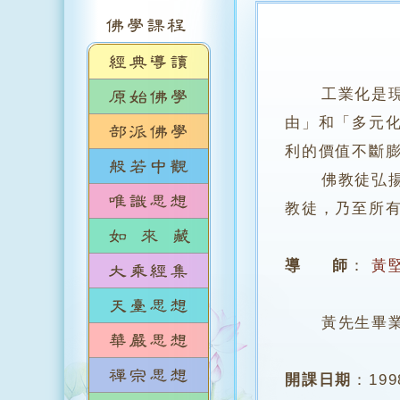
工業化是
由」和「多元
利的價值不斷
佛教徒弘揚佛
教徒，乃至所
導 師
：
黃
黃先生畢業於
開課日期
：
19